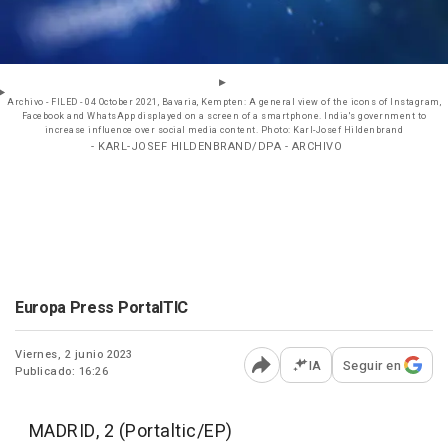
Archivo - FILED - 04 October 2021, Bavaria, Kempten: A general view of the icons of Instagram,
Facebook and WhatsApp displayed on a screen of a smartphone. India's government to
increase influence over social media content. Photo: Karl-Josef Hildenbrand
- KARL-JOSEF HILDENBRAND/DPA - ARCHIVO
Europa Press PortalTIC
Viernes, 2 junio 2023
IA
Seguir en
Publicado: 16:26
Abrir opciones para comp
MADRID, 2 (Portaltic/EP)