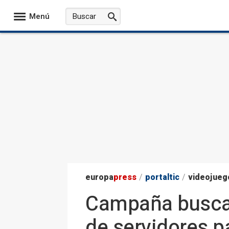
Menú
europa
press
/
portaltic
/
videojueg
Campaña busca p
de servidores p