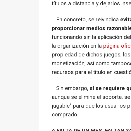
títulos a distancia y dejarlos inse
En concreto, se reivindica
evit
proporcionar medios razonabl
funcionando sin la aplicación de
la organización en la
página ofici
propiedad de dichos juegos, lo
monetización, así como tampoco
recursos para el título en cuesti
Sin embargo,
sí se requiere q
aunque se elimine el soporte, s
jugable" para que los usuarios p
comprado.
A FALTA DE UN MES, FALTAN 3