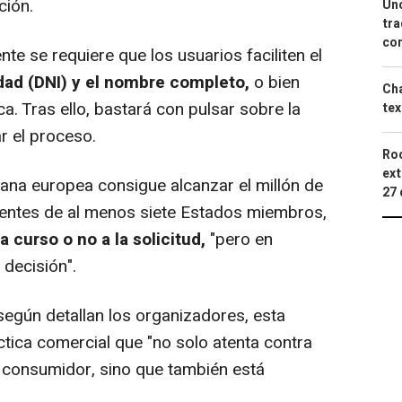
ción.
Uno
tra
con
e se requiere que los usuarios faciliten el
ad (DNI) y el nombre completo,
o bien
Cha
nica. Tras ello, bastará con pulsar sobre la
tex
r el proceso.
Roc
ext
dana europea consigue alcanzar el millón de
27 
entes de al menos siete Estados miembros,
a curso o no a la solicitud,
"pero en
decisión".
egún detallan los organizadores, esta
áctica comercial que "no solo atenta contra
 consumidor, sino que también está