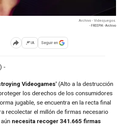
Archivo - Videojuegos.
- FREEPIK - Archivo
IA
Seguir en
Abrir opciones para compartir
 -
stroying Videogames'
(Alto a la destrucción
 proteger los derechos de los consumidores
orma jugable, se encuentra en la recta final
ra recolectar el millón de firmas necesario
, aún
necesita recoger 341.665 firmas