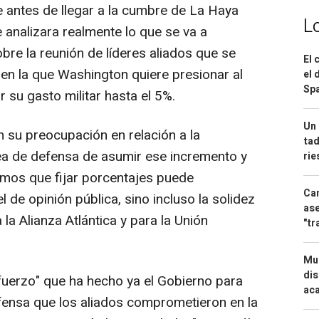
 antes de llegar a la cumbre de La Haya
L
analizara realmente lo que se va a
bre la reunión de líderes aliados que se
El 
y en la que Washington quiere presionar al
el 
Spa
 su gasto militar hasta el 5%.
Un 
 su preocupación en relación a la
tad
ea de defensa de asumir ese incremento y
ri
eemos que fijar porcentajes puede
Can
l de opinión pública, sino incluso la solidez
ase
a Alianza Atlántica y para la Unión
"tr
Mue
dis
fuerzo" que ha hecho ya el Gobierno para
aca
fensa que los aliados comprometieron en la