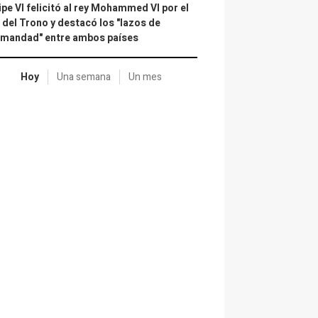
ipe VI felicitó al rey Mohammed VI por el
 del Trono y destacó los "lazos de
rmandad" entre ambos países
Hoy
Una semana
Un mes