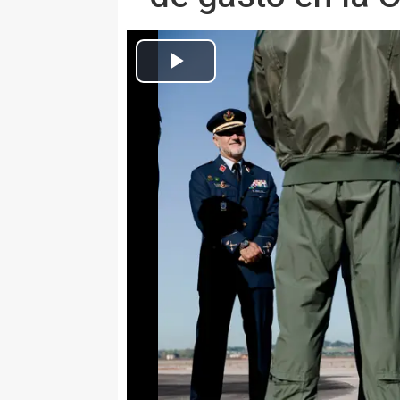
La ministra de Defensa, Margarita Robles, durante su visita al 43 G
BRUSELAS, 20 (EUROPA PRESS)
La ministra de Defensa, Margari
España considera "un enorme err
porcentaje de gasto militar ante
Alianza para su defensa, en un
se fije un nuevo objetivo del 5%
"Cometeríamos todos un enorme
números y no habláramos de real
término de la reunión de ministr
juicio de Robles, no tiene sentid
cuando, ha recordado, "incluso h