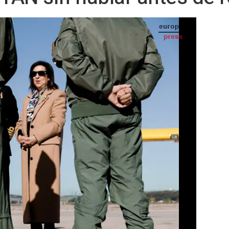
rupo de Fuerzas Aéreas de la Base Aérea de Torrejón, a 23 de abril de 2025, en Torrejón
de Ardoz, Madrid (España). - Carlos Luján - Europa Press
ta Robles, ha defendido este martes que
or" que los aliados de la OTAN fijen un
s de discutir los recursos que necesita la
 momento en que Washington reclama que
 en la cumbre de junio en La Haya.
 error si solamente habláramos de
idades", ha sostenido la ministra al
os de Exteriores de la UE en Bruselas. A
o "fijar un porcentaje sin más", máxime
ay división de opiniones entre algunos