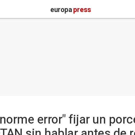
europa
press
norme error" fijar un porc
OTAN sin hablar antes de 