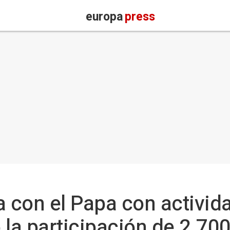
europa
press
a con el Papa con activid
 la participación de 2.70