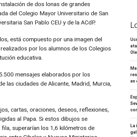
instalación de dos lonas de grandes
da del Colegio Mayor Universitario de San
ersitaria San Pablo CEU y de la ACdP.
L
dos, está compuesto por una imagen del
Ucr
ata
ealizados por los alumnos de los Colegios
Ole
tución educativa.
Mar
 5.500 mensajes elaborados por los
res
en 
 las ciudades de Alicante, Madrid, Murcia,
Esp
Sev
jos, cartas, oraciones, deseos, reflexiones,
con
igidas al Papa. Si estos dibujos se
La 
fila, superarían los 1,6 kilómetros de
gal