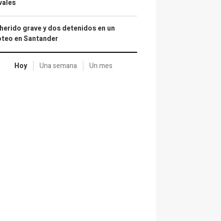
vales
herido grave y dos detenidos en un
oteo en Santander
Hoy
Una semana
Un mes