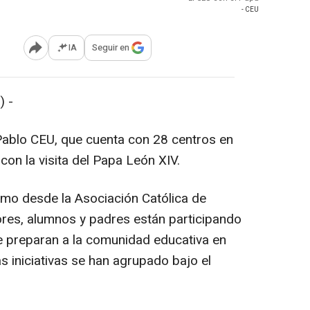
- CEU
IA
Seguir en
Abrir opciones para compartir
 -
Pablo CEU, que cuenta con 28 centros en
con la visita del Papa León XIV.
omo desde la Asociación Católica de
res, alumnos y padres están participando
ue preparan a la comunidad educativa en
as iniciativas se han agrupado bajo el