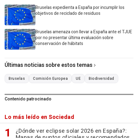
Bruselas expedienta a España por incumplir los
objetivos de reciclado de residuos
Bruselas amenaza con llevar a España ante el TJUE
por no presentar última evaluación sobre
conservación de hábitats
Últimas noticias sobre estos temas
Bruselas
Comisión Europea
UE
Biodiversidad
Contenido patrocinado
Lo más leído en Sociedad
¿Dónde ver eclipse solar 2026 en España?:
Mapas de puntos oficiales y recomendados