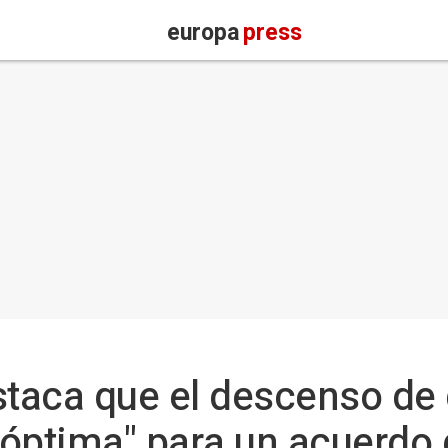
europa
press
taca que el descenso de 
n óptima" para un acuerdo