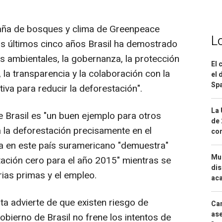
aña de bosques y clima de Greenpeace
L
os últimos cinco años Brasil ha demostrado
os ambientales, la gobernanza, la protección
El 
 la transparencia y la colaboración con la
el 
Spa
iva para reducir la deforestación".
La 
 Brasil es "un buen ejemplo para otros
de 
a la deforestación precisamente en el
com
 en este país suramericano "demuestra"
Mue
ación cero para el año 2015" mientras se
dis
ias primas y el empleo.
aca
ta advierte de que existen riesgo de
Can
ase
obierno de Brasil no frene los intentos de