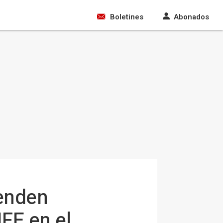
Boletines
Abonados
ienden
FE en el