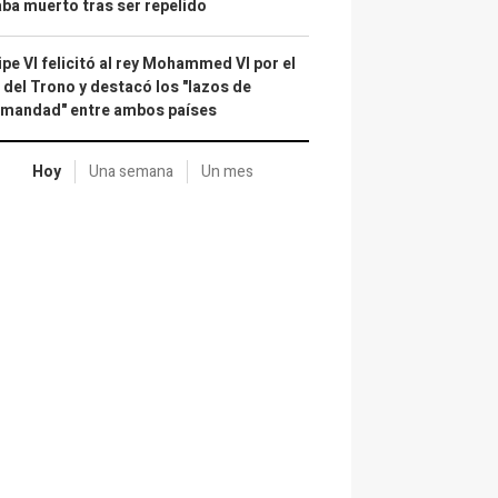
ba muerto tras ser repelido
ipe VI felicitó al rey Mohammed VI por el
 del Trono y destacó los "lazos de
rmandad" entre ambos países
Hoy
Una semana
Un mes