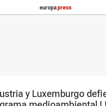
europa
press
 Austria y Luxemburgo def
ograma medioambiental LI