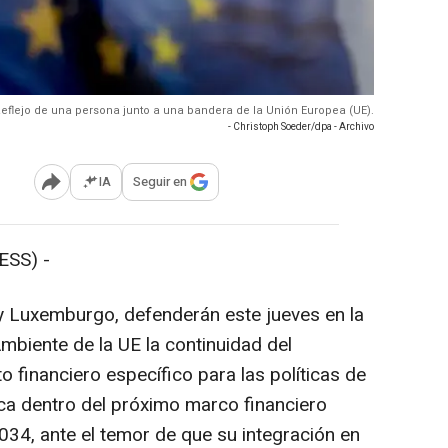
Reflejo de una persona junto a una bandera de la Unión Europea (UE).
- Christoph Soeder/dpa - Archivo
IA
Seguir en
Abrir opciones para compartir
ESS) -
a y Luxemburgo, defenderán este jueves en la
mbiente de la UE la continuidad del
financiero específico para las políticas de
ca dentro del próximo marco financiero
34, ante el temor de que su integración en