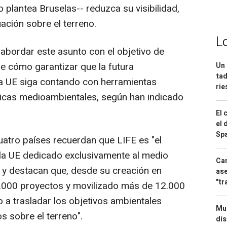
plantea Bruselas-- reduzca su visibilidad,
ación sobre el terreno.
L
e abordar este asunto con el objetivo de
bre cómo garantizar que la futura
Un 
tad
la UE siga contando con herramientas
ri
íticas medioambientales, según han indicado
El 
el 
Spa
uatro países recuerdan que LIFE es "el
 la UE dedicado exclusivamente al medio
Can
" y destacan que, desde su creación en
ase
"tr
.000 proyectos y movilizado más de 12.000
 a trasladar los objetivos ambientales
Mue
s sobre el terreno".
dis