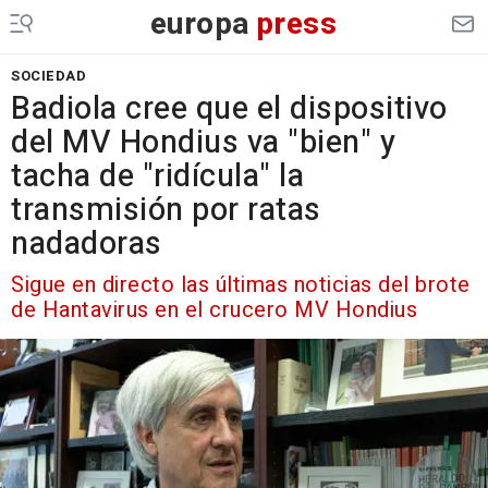
europa
press
SOCIEDAD
Badiola cree que el dispositivo
del MV Hondius va "bien" y
tacha de "ridícula" la
transmisión por ratas
nadadoras
Sigue en directo las últimas noticias del brote
de Hantavirus en el crucero MV Hondius