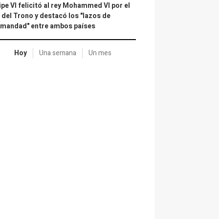
ipe VI felicitó al rey Mohammed VI por el
 del Trono y destacó los "lazos de
rmandad" entre ambos países
Hoy
Una semana
Un mes