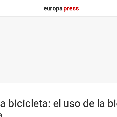
europa
press
a bicicleta: el uso de la b
a