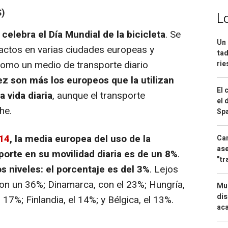
S)
L
 celebra el Día Mundial de la bicicleta
. Se
Un 
 actos en varias ciudades europeas y
tad
omo un medio de transporte diario
ri
z son más los europeos que la utilizan
El 
 vida diaria
, aunque el transporte
el 
he.
Spa
14
, la media europea del uso de la
Can
ase
orte en su movilidad diaria es de un 8%
.
"tr
s niveles: el porcentaje es del 3%
. Lejos
n un 36%; Dinamarca, con el 23%; Hungría,
Mue
dis
17%; Finlandia, el 14%; y Bélgica, el 13%.
aca