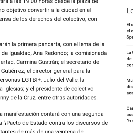
irá a las 19:00 horas desde la plaza de
L
o objetivo convertir a la ciudad en el
fensa de los derechos del colectivo, con
El 
el 
Spa
rán la primera pancarta, con el lema de la
a de Igualdad, Ana Redondo; la comisionada
La 
de 
ertad, Carmina Gustrán; el secretario de
com
Gutiérrez; el director general para la
ersonas LGTBI+, Julio del Valle; la
Mue
dis
 Iglesias; y el presidente de colectivo
aca
y de la Cruz, entre otras autoridades.
Can
la manifestación contará con una segunda
ase
"tr
ma '¡Pacto de Estado contra los discursos de
entantes de más de una veintena de