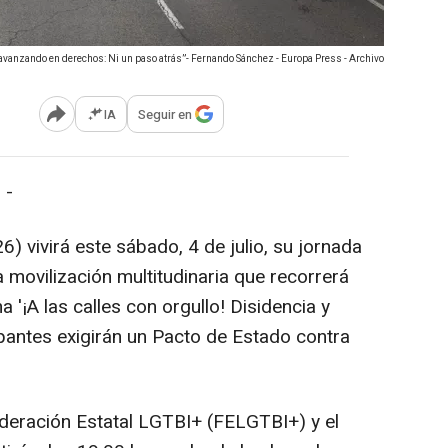
 avanzando en derechos: Ni un paso atrás”- Fernando Sánchez - Europa Press - Archivo
IA
Seguir en
Abrir opciones para compartir
 -
 vivirá este sábado, 4 de julio, su jornada
a movilización multitudinaria que recorrerá
ma '¡A las calles con orgullo! Disidencia y
cipantes exigirán un Pacto de Estado contra
deración Estatal LGTBI+ (FELGTBI+) y el