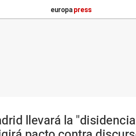
europa
press
drid llevará la "disidencia
xigirá pacto contra discur