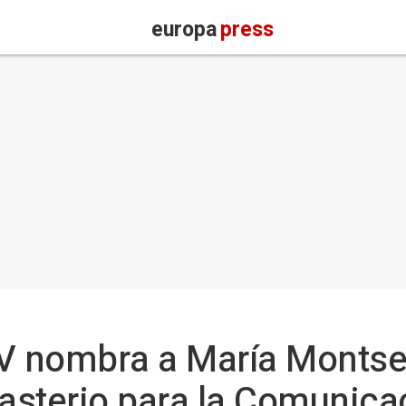
europa
press
IV nombra a María Montse
casterio para la Comunica