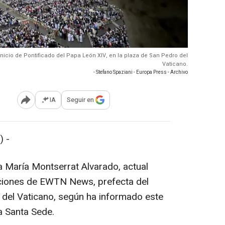
inicio de Pontificado del Papa León XIV, en la plaza de San Pedro del
Vaticano.
- Stefano Spaziani - Europa Press - Archivo
IA
Seguir en
Abrir opciones para compartir
 -
 María Montserrat Alvarado, actual
aciones de EWTN News, prefecta del
 del Vaticano, según ha informado este
a Santa Sede.