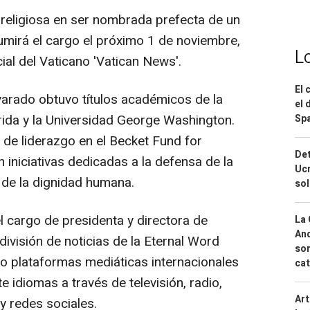
 religiosa en ser nombrada prefecta de un
umirá el cargo el próximo 1 de noviembre,
L
ial del Vaticano 'Vatican News'.
El 
arado obtuvo títulos académicos de la
el 
orida y la Universidad George Washington.
Spa
de liderazgo en el Becket Fund for
Det
n iniciativas dedicadas a la defensa de la
Ucr
n de la dignidad humana.
so
cargo de presidenta y directora de
La 
And
visión de noticias de la Eternal Word
sor
o plataformas mediáticas internacionales
cat
 idiomas a través de televisión, radio,
Art
 y redes sociales.