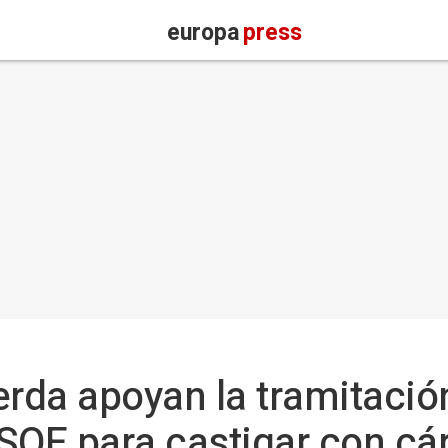
europa
press
erda apoyan la tramitación
SOE para castigar con cár