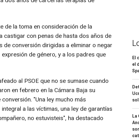
ta dos años de cárcel las terapias de
te de la toma en consideración de la
ra castigar con penas de hasta dos años de
L
as de conversión dirigidas a eliminar o negar
 o expresión de género, y a los padres que
El 
el 
Spa
 afeado al PSOE que no se sumase cuando
Det
taron en febrero en la Cámara Baja su
Ucr
e conversión. "Una ley mucho más
so
 integral a las víctimas, una ley de garantías
La 
compañero, no estuvisteis", ha destacado
And
sor
cat