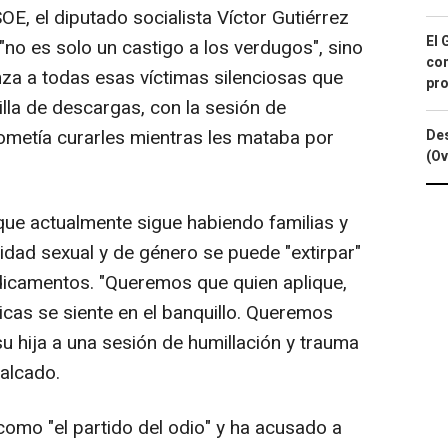
SOE, el diputado socialista Víctor Gutiérrez
El 
"no es solo un castigo a los verdugos", sino
con
za a todas esas víctimas silenciosas que
pro
illa de descargas, con la sesión de
rometía curarles mientras les mataba por
Des
(Ov
que actualmente sigue habiendo familias y
idad sexual y de género se puede "extirpar"
icamentos. "Queremos que quien aplique,
icas se siente en el banquillo. Queremos
su hija a una sesión de humillación y trauma
calcado.
como "el partido del odio" y ha acusado a