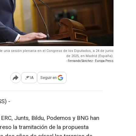
nte una sesión plenaria en el Congreso de los Diputados, a 24 de junio
de 2025, en Madrid (España).
- Fernando Sánchez - Europa Press
IA
Seguir en
Abrir opciones para compartir
S) -
, ERC, Junts, Bildu, Podemos y BNG han
eso la tramitación de la propuesta