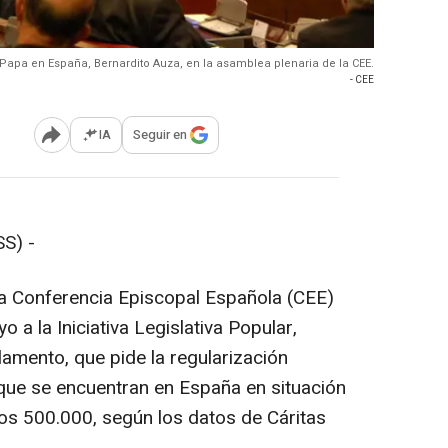
 Papa en España, Bernardito Auza, en la asamblea plenaria de la CEE.
- CEE
IA
Seguir en
Abrir opciones para compartir
S) -
la Conferencia Episcopal Española (CEE)
 a la Iniciativa Legislativa Popular,
lamento, que pide la regularización
 que se encuentran en España en situación
los 500.000, según los datos de Cáritas