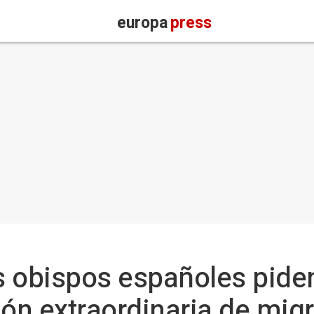
europa
press
os obispos españoles pid
ión extraordinaria de mig