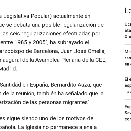
L
iva Legislativa Popular) actualmente en
ue se debata una posible regularización de
Ucr
ata
 las seis regularizaciones efectuadas por
Ole
 entre 1985 y 2005", ha subrayado el
 arzobispo de Barcelona, Juan José Omella,
Mar
res
inaugural de la Asamblea Plenaria de la CEE,
en 
Madrid.
El 
 Santidad en España, Bernardito Auza, que
esp
Ta
n de la reunión, también ha señalado que la
ularización de las personas migrantes".
Esp
Sev
es sigue siendo uno de los motivos de
con
añola. La Iglesia no permanece ajena a