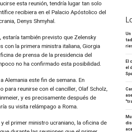
ucirse esta reunión, tendría lugar tan solo
ífice recibiera en el Palacio Apóstolico del
L
Ucrania, Denys Shmyhal.
Un 
, estaría también previsto que Zelensky
tad
 con la primera ministra italiana, Giorgia
ri
icina de prensa de la presidencia del
El 
ampoco no ha confirmado esta posibilidad.
el 
Spa
 a Alemania este fin de semana. En
o para reunirse con el canciller, Olaf Scholz,
Can
ase
teinmeier, y es precisamente después de
"tr
ría su visita relámpago a Roma.
Mue
 y el primer ministro ucraniano, la oficina de
dis
aca
 que durante las reuniones que el primer