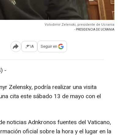
Volodimir Zelenski, presidente de Ucrania
- PRESIDENCIA DE UCRANIA
IA
Seguir en
Abrir opciones para compartir
) -
yr Zelensky, podría realizar una visita
una cita este sábado 13 de mayo con el
 de noticias Adnkronos fuentes del Vaticano,
mación oficial sobre la hora y el lugar en la