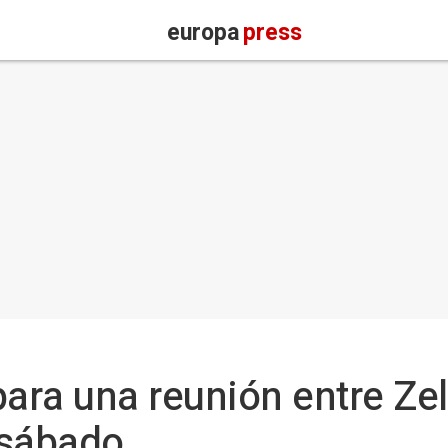
europa
press
para una reunión entre Zel
 sábado