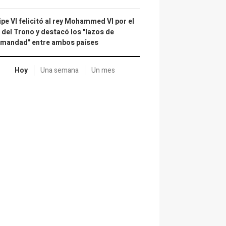
ipe VI felicitó al rey Mohammed VI por el
 del Trono y destacó los "lazos de
rmandad" entre ambos países
Hoy
Una semana
Un mes