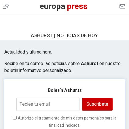
europa
press
CULTURAOCIO
INFOSALUS
DESCONECTA
ASHURST | NOTICIAS DE HOY
EP
MOTOR
Actualidad y última hora.
EP
AGRO
Recibe en tu correo las noticias sobre
Ashurst
en nuestro
boletín informativo personalizado.
EP
DATA
MERCADO
FINANCIERO
Boletín Ashurst
ES EUROPA
Suscríbete
LEGAL
Autorizo el tratamiento de mis datos personales para la
GENERACIÓN DE OPORTUNIDADES
finalidad indicada.