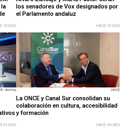
 la
los senadores de Vox designados por
de
el Parlamento andaluz
E 18 DÍAS
HACE 19 DÍAS
A - Archivo
ONCE
La ONCE y Canal Sur consolidan su
colaboración en cultura, accesibilidad
ativos
y formación
E 23 DÍAS
HACE UN MES