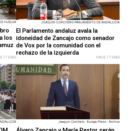
DE HUELVA
JOAQUIN CORCHERO-PARLAMENTO DE ANDALUCÍA
ibro
El Parlamento andaluz avala la
a los
idoneidad de Zancajo como senador
damuz
de Vox por la comunidad con el
rechazo de la izquierda
E 17 DÍAS
HACE 17 DÍAS
ANDALUCÍA
Joaquin Corchero - Europa Press - Archivo
ADM
Álvaro Zancajo y María Pastor serán