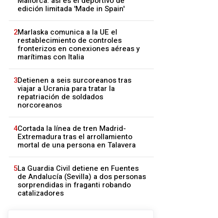
Mallorca: así es el deportivo de
edición limitada 'Made in Spain'
2
Marlaska comunica a la UE el
restablecimiento de controles
fronterizos en conexiones aéreas y
marítimas con Italia
3
Detienen a seis surcoreanos tras
viajar a Ucrania para tratar la
repatriación de soldados
norcoreanos
4
Cortada la línea de tren Madrid-
Extremadura tras el arrollamiento
mortal de una persona en Talavera
5
La Guardia Civil detiene en Fuentes
de Andalucía (Sevilla) a dos personas
sorprendidas in fraganti robando
catalizadores