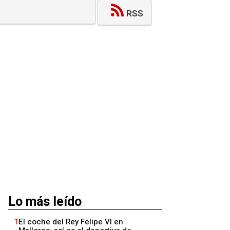
RSS
Lo más leído
1
El coche del Rey Felipe VI en