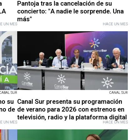
a
Pantoja tras la cancelación de su
LA
concierto: "A nadie le sorprende. Una
más"
E UN MES
HACE UN MES
CABAL SUR
CANAL SUR
no su
Canal Sur presenta su programación
eno de
de verano para 2026 con estrenos en
televisión, radio y la plataforma digital
E UN MES
HACE UN MES