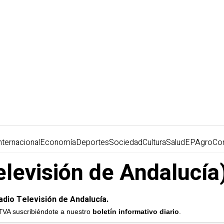
nternacional
Economía
Deportes
Sociedad
Cultura
Salud
EPAgro
Co
levisión de Andalucía)
adio Televisión de Andalucía.
RTVA suscribiéndote a nuestro
boletín informativo diario
.