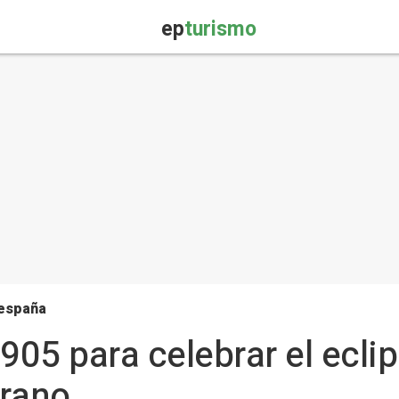
ep
turismo
 españa
1905 para celebrar el ecl
erano