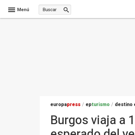
Menú
europa
press
/
ep
turismo
/
destino
Burgos viaja a 
esperado del v