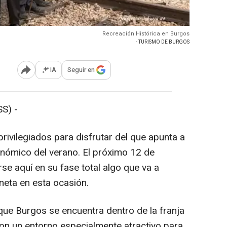
Recreación Histórica en Burgos
- TURISMO DE BURGOS
IA
Seguir en
Abrir opciones para compartir
S) -
rivilegiados para disfrutar del que apunta a
onómico del verano. El próximo 12 de
rse aquí en su fase total algo que va a
neta en esta ocasión.
ue Burgos se encuentra dentro de la franja
con un entorno especialmente atractivo para