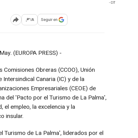
- CIT
IA
Seguir en
Abrir opciones para compartir
May. (EUROPA PRESS) -
os Comisiones Obreras (CCOO), Unión
Intersindical Canaria (IC) y de la
anizaciones Empresariales (CEOE) de
a del 'Pacto por el Turismo de La Palma',
, el empleo, la excelencia y la
o insular.
l Turismo de La Palma', liderados por el