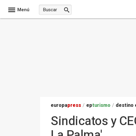
Menú
europa
press
/
ep
turismo
/
destino
Sindicatos y CE
La Palma'