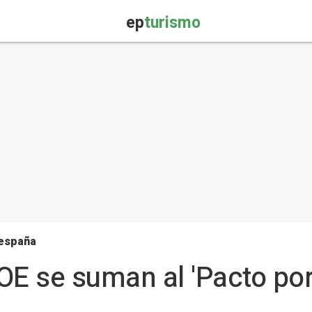
ep
turismo
 españa
OE se suman al 'Pacto por