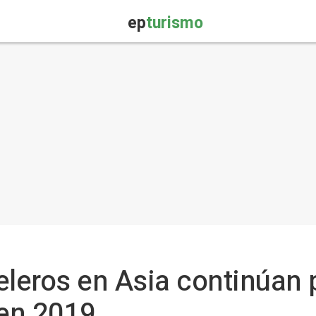
ep
turismo
eleros en Asia continúan 
 en 2019