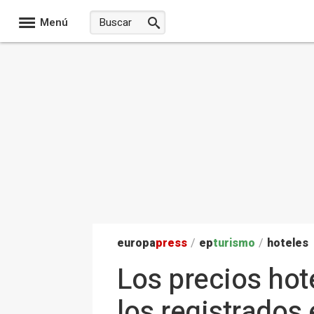
Menú
europa
press
/
ep
turismo
/
hoteles
Los precios hot
los registrados