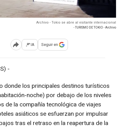
Archivo - Tokio se abre al visitante internacional
- TURISMO DE TOKIO - Archivo
IA
Seguir en
Abrir opciones para compartir
S) -
o donde los principales destinos turísticos
habitación-noche) por debajo de los niveles
s de la compañía tecnológica de viajes
oteles asiáticos se esfuerzan por impulsar
ajos tras el retraso en la reapertura de la