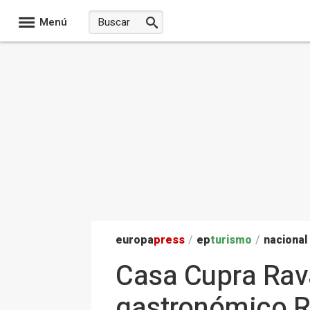
Menú
europa
press
/
ep
turismo
/
nacional
Casa Cupra Rava
gastronómico Re