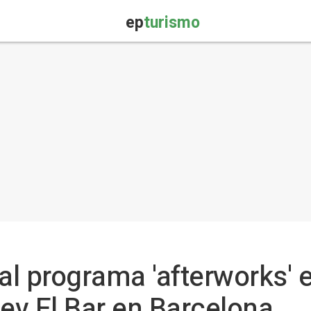
ep
turismo
l programa 'afterworks' e
v El Bar en Barcelona