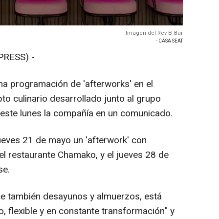
Imagen del Rev El Bar
- CASA SEAT
PRESS) -
a programación de 'afterworks' en el
pto culinario desarrollado junto al grupo
este lunes la compañía en un comunicado.
ueves 21 de mayo un 'afterwork' con
l restaurante Chamako, y el jueves 28 de
se.
ce también desayunos y almuerzos, está
 flexible y en constante transformación" y