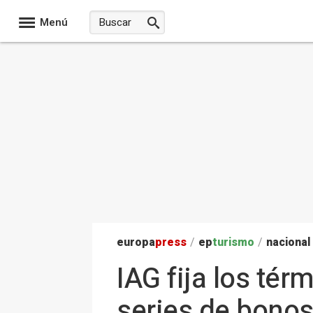
Menú
europa
press
/
ep
turismo
/
nacional
IAG fija los tér
series de bonos