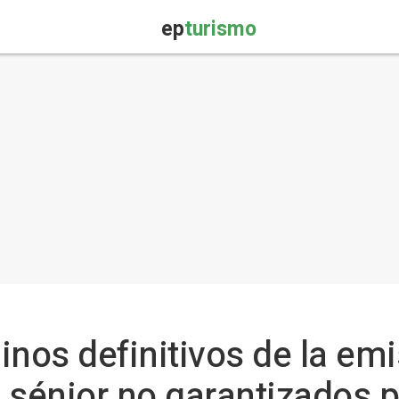
ep
turismo
minos definitivos de la em
 sénior no garantizados 