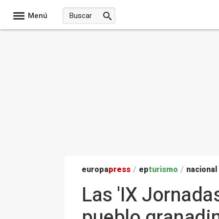
Menú
europa
press
/
ep
turismo
/
nacional
Las 'IX Jornada
pueblo granadin