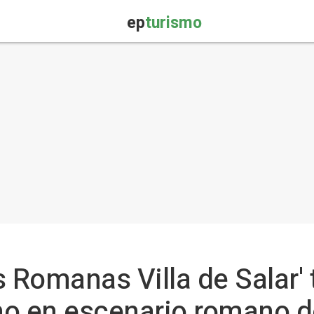
ep
turismo
s Romanas Villa de Salar'
o en escenario romano de