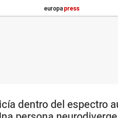
europa
press
licía dentro del espectro a
 "Una persona neurodiverg