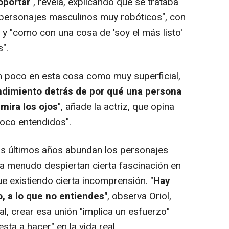
oportar
", revela, explicando que se trataba
"personajes masculinos muy robóticos", con
 y "como con una cosa de 'soy el más listo'
".
poco en esta cosa como muy superficial,
ndimiento detrás de por qué una persona
 mira los ojos
", añade la actriz, que opina
oco entendidos".
os últimos años abundan los personajes
 a menudo despiertan cierta fascinación en
ue existiendo cierta incomprensión. "
Hay
 a lo que no entiendes"
, observa Oriol,
al, crear esa unión "implica un esfuerzo"
ta a hacer" en la vida real.