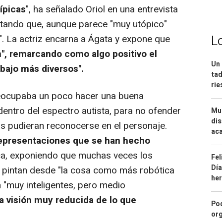
ípicas
", ha señalado Oriol en una entrevista
tando que, aunque parece "muy utópico"
L
". La actriz encarna a Ágata y expone que
ón", remarcando como algo positivo el
Un 
bajo más diversos".
tad
ri
reocupaba un poco hacer una buena
entro del espectro autista, para no ofender
Mue
dis
s pudieran reconocerse en el personaje.
aca
 representaciones que se han hecho
ica, exponiendo que muchas veces los
Fel
Día
 pintan desde "la cosa como más robótica
he
n "muy inteligentes, pero medio
a visión muy reducida de lo que
Pod
org