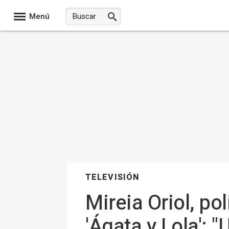
Menú
TELEVISIÓN
Mireia Oriol, po
'Ágata y Lola':