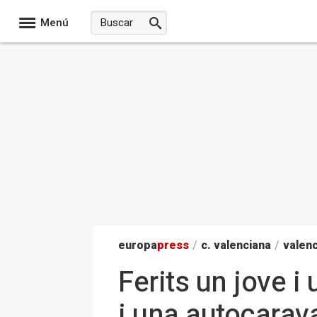
Menú
europa
press
/
c. valenciana
/
valenc
Ferits un jove 
i una autocarav