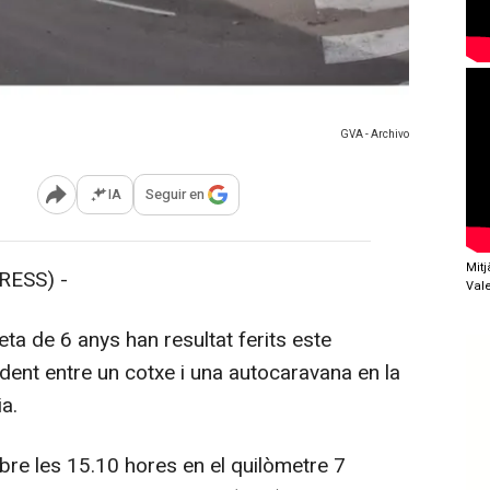
GVA - Archivo
IA
Seguir en
Abrir opciones para compartir
Mit
RESS) -
Val
a de 6 anys han resultat ferits este
dent entre un cotxe i una autocaravana en la
a.
obre les 15.10 hores en el quilòmetre 7