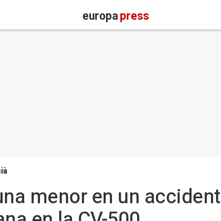
europa
press
ià
i una menor en un accident
ana en la CV-500