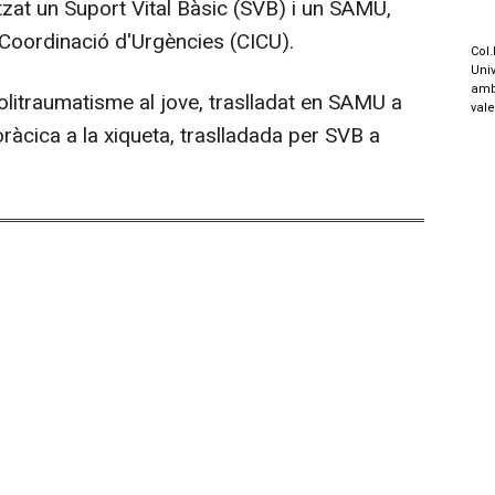
itzat un Suport Vital Bàsic (SVB) i un SAMU,
 Coordinació d'Urgències (CICU).
Col.
Univ
amb
litraumatisme al jove, traslladat en SAMU a
val
toràcica a la xiqueta, traslladada per SVB a