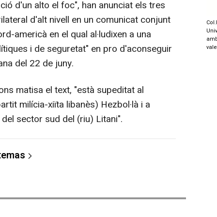
ó d'un alto el foc", han anunciat els tres
ilateral d'alt nivell en un comunicat conjunt
Col.
Univ
rd-americà en el qual al·ludixen a una
amb
ítiques i de seguretat" en pro d'aconseguir
val
ana del 22 de juny.
ns matisa el text, "està supeditat al
rtit milícia-xiïta libanès) Hezbol·là i a
el sector sud del (riu) Litani".
 temas