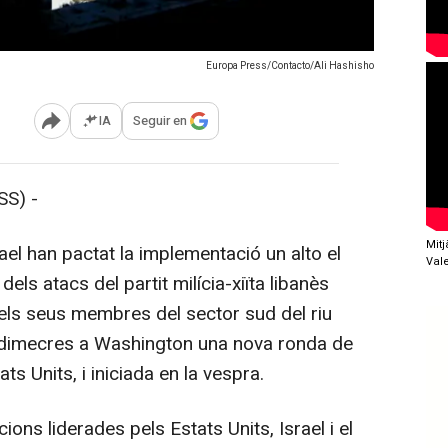
Europa Press/Contacto/Ali Hashisho
IA
Seguir en
Abrir opciones para compartir
S) -
Mit
el han pactat la implementació un alto el
Val
els atacs del partit milícia-xiïta libanès
s els seus membres del sector sud del riu
ir dimecres a Washington una nova ronda de
ts Units, i iniciada en la vespra.
ns liderades pels Estats Units, Israel i el