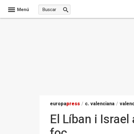
Menú
europa
press
/
c. valenciana
/
valenc
El Líban i Israe
foc