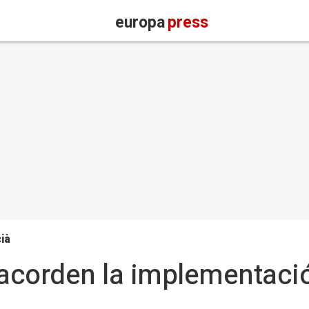
europa
press
ià
l acorden la implementació