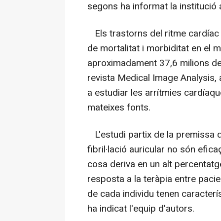
segons ha informat la instituci
Els trastorns del ritme cardíac
de mortalitat i morbiditat en el mó
aproximadament 37,6 milions de 
revista Medical Image Analysis,
a estudiar les arrítmies cardíaque
mateixes fonts.
L'estudi partix de la premissa q
fibril·lació auricular no són efica
cosa deriva en un alt percentatge
resposta a la teràpia entre pacien
de cada individu tenen caracterí
ha indicat l'equip d'autors.