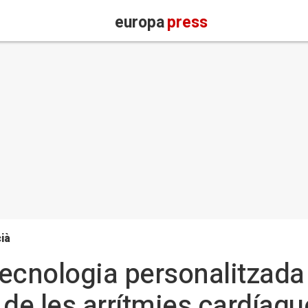
europa
press
ià
ecnologia personalitzada 
 de les arrítmies cardíaqu