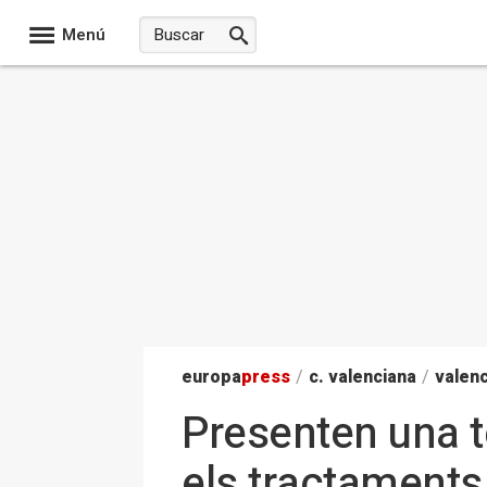
Menú
europa
press
/
c. valenciana
/
valenc
Presenten una t
els tractaments