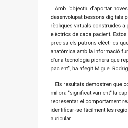
Amb l'objectiu d'aportar noves 
desenvolupat bessons digitals pe
rèpliques virtuals construïdes a 
elèctrics de cada pacient. Esto
precisa els patrons elèctrics que
anatòmica amb la informació fun
d'una tecnologia pionera que rep
pacient", ha afegit Miguel Rodrig
Els resultats demostren que co
millora "significativament" la ca
representar el comportament rea
identificar-se fàcilment les regi
auricular.