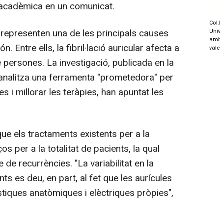
ó acadèmica en un comunicat.
Col.
 representen una de les principals causes
Univ
amb
n. Entre ells, la fibril·lació auricular afecta a
val
persones. La investigació, publicada en la
 analitza una ferramenta "prometedora" per
s i millorar les teràpies, han apuntat les
ue els tractaments existents per a la
ços per a la totalitat de pacients, la qual
 de recurrències. "La variabilitat en la
ts es deu, en part, al fet que les aurícules
stiques anatòmiques i elèctriques pròpies",