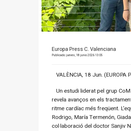
Europa Press C. Valenciana
Publicado: jueves, 18 junio 2026 13:05
VALÈNCIA, 18 Jun. (EUROPA P
Un estudi liderat pel grup CoMM
revela avanços en els tractaments 
ritme cardíac més freqüent. L'eq
Rodrigo, María Termenón, Giada S
col·laboració del doctor Sanjiv N