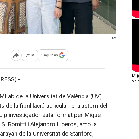
UV
IA
Seguir en
Abrir opciones para compartir
Mit
RESS) -
Val
Lab de la Universitat de València (UV)
de la fibril·lació auricular, el trastorn del
uip investigador està format per Miguel
. Romitti i Alejandro Liberos, amb la
arayan de la Universitat de Stanford,