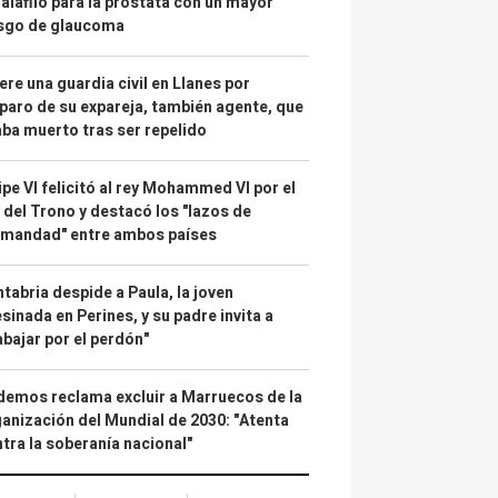
alafilo para la próstata con un mayor
esgo de glaucoma
re una guardia civil en Llanes por
paro de su expareja, también agente, que
ba muerto tras ser repelido
ipe VI felicitó al rey Mohammed VI por el
 del Trono y destacó los "lazos de
rmandad" entre ambos países
tabria despide a Paula, la joven
sinada en Perines, y su padre invita a
abajar por el perdón"
emos reclama excluir a Marruecos de la
anización del Mundial de 2030: "Atenta
tra la soberanía nacional"