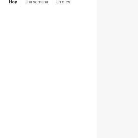
Hoy
Una semana
Un mes