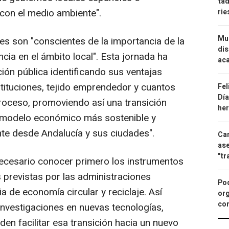
tad
con el medio ambiente".
ri
Mue
s son "conscientes de la importancia de la
dis
cia en el ámbito local". Esta jornada ha
aca
ción pública identificando sus ventajas
tituciones, tejido emprendedor y cuantos
Fel
Día
proceso, promoviendo así una transición
he
n modelo económico más sostenible y
te desde Andalucía y sus ciudades".
Can
ase
"tr
necesario conocer primero los instrumentos
s previstas por las administraciones
Pod
 de economía circular y reciclaje. Así
org
con
nvestigaciones en nuevas tecnologías,
en facilitar esa transición hacia un nuevo