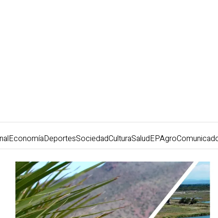
nal
Economía
Deportes
Sociedad
Cultura
Salud
EPAgro
Comunicad