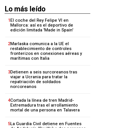
Lo más leído
1
El coche del Rey Felipe VI en
Mallorca: así es el deportivo de
edición limitada 'Made in Spain'
2
Marlaska comunica a la UE el
restablecimiento de controles
fronterizos en conexiones aéreas y
marítimas con Italia
3
Detienen a seis surcoreanos tras
viajar a Ucrania para tratar la
repatriación de soldados
norcoreanos
4
Cortada la línea de tren Madrid-
Extremadura tras el arrollamiento
mortal de una persona en Talavera
5
La Guardia Civil detiene en Fuentes