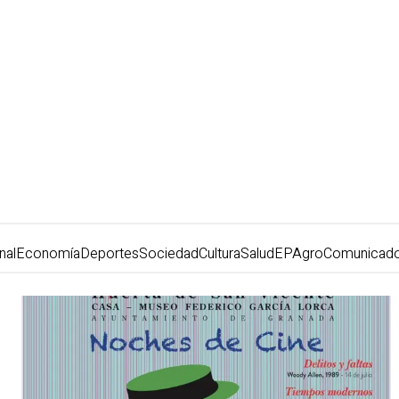
nal
Economía
Deportes
Sociedad
Cultura
Salud
EPAgro
Comunicad