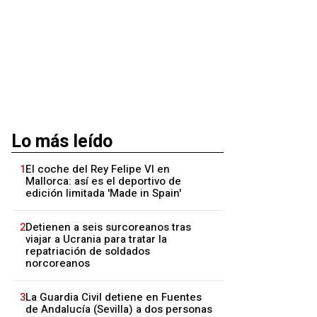
Lo más leído
1
El coche del Rey Felipe VI en
Mallorca: así es el deportivo de
edición limitada 'Made in Spain'
2
Detienen a seis surcoreanos tras
viajar a Ucrania para tratar la
repatriación de soldados
norcoreanos
3
La Guardia Civil detiene en Fuentes
de Andalucía (Sevilla) a dos personas