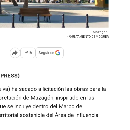
Mazagón.
- AYUNTAMIENTO DE MOGUER
IA
Seguir en
Abrir opciones para compartir
 PRESS)
va) ha sacado a licitación las obras para la
rpretación de Mazagón, inspirado en las
ue se incluye dentro del Marco de
rritorial sostenible del Área de Influencia