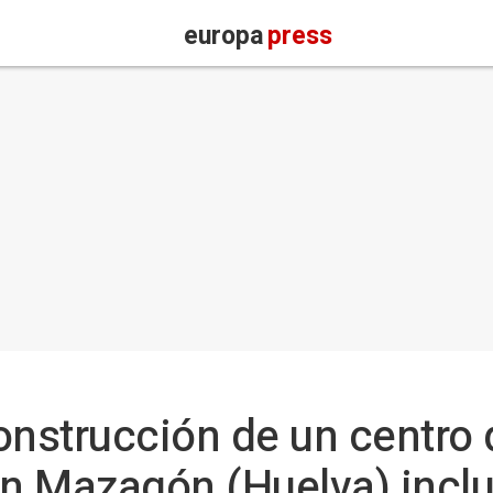
europa
press
construcción de un centro
en Mazagón (Huelva) inclu