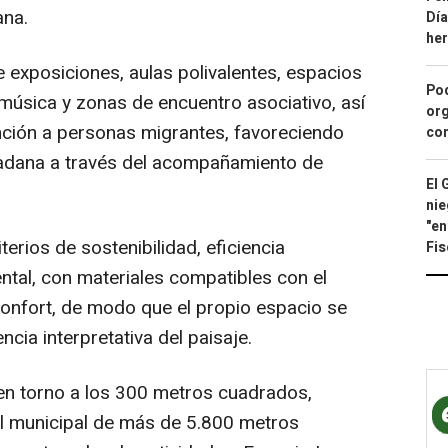
ana.
Día
he
 exposiciones, aulas polivalentes, espacios
Pod
música y zonas de encuentro asociativo, así
org
nción a personas migrantes, favoreciendo
con
udadana a través del acompañamiento de
El 
nie
"en
terios de sostenibilidad, eficiencia
Fis
ntal, con materiales compatibles con el
onfort, de modo que el propio espacio se
cia interpretativa del paisaje.
 en torno a los 300 metros cuadrados,
al municipal de más de 5.800 metros