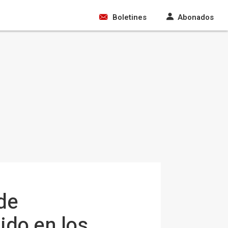
Boletines
Abonados
 de
ido en los