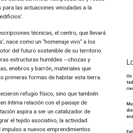
s para las actuaciones vinculadas a la
dificios'.
escripciones técnicas, el centro, que llevará
', nace como un "homenaje vivo" a los
r del futuro sostenible de su territorio.
ras estructuras humildes --chozas y
L
as, enebros y barrón, materiales que
Un 
as primeras formas de habitar esta tierra.
tad
ri
ecieron refugio físico, sino que también
en íntima relación con el paisaje de
Mue
dis
tación aspira a ser un catalizador de
aca
rar el tejido asociativo, la actividad
 y el impulso a nuevos emprendimientos
Fel