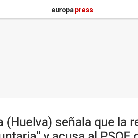
europa
press
a (Huelva) señala que la r
untaria" y acusa al PSOE 