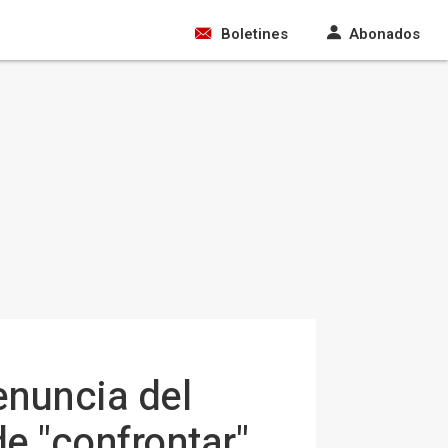
Boletines
Abonados
enuncia del
de "confrontar"