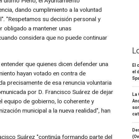
l último Pleno, el Ayuntamiento
ncia, dando cumplimiento a la voluntad
l". "Respetamos su decisión personal y
r obligado a mantener unas
cuando considera que no puede continuar
L
entender que quienes dicen defender una
El 
el 
miento hayan votado en contra de
Spa
ada precisamente de esa renuncia voluntaria
comunicada por D. Francisco Suárez de dejar
La 
l equipo de gobierno, lo coherente y
And
sor
ización municipal a la nueva realidad", han
cat
Des
acisco Suárez "continúa formando parte del
(Ov