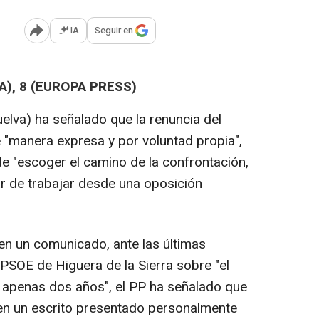
IA
Seguir en
Abrir opciones para compartir
A), 8 (EUROPA PRESS)
uelva) ha señalado que la renuncia del
 "manera expresa y por voluntad propia",
e "escoger el camino de la confrontación,
gar de trabajar desde una oposición
en un comunicado, ante las últimas
 PSOE de Higuera de la Sierra sobre "el
 apenas dos años", el PP ha señalado que
o en un escrito presentado personalmente