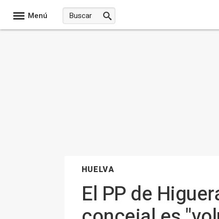
Menú
HUELVA
El PP de Higuer
concejal es "vol