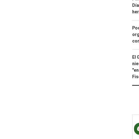
Día
he
Pod
org
con
El 
nie
"en
Fis