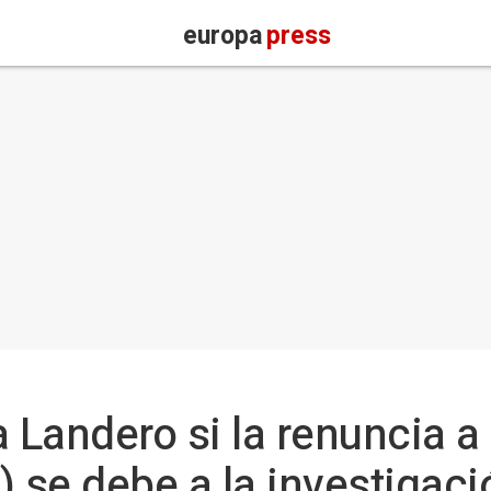
europa
press
 Landero si la renuncia a 
) se debe a la investigac