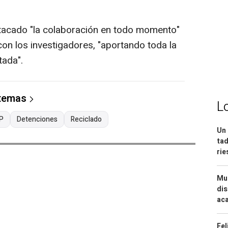
tacado "la colaboración en todo momento"
on los investigadores, "aportando toda la
tada".
 temas
L
P
Detenciones
Reciclado
Un 
tad
ri
Mue
dis
aca
Fel