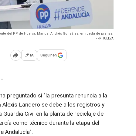
dente del PP de Huelva, Manuel Andrés González, en rueda de prensa.
- PP HUELVA
IA
Seguir en
Abrir opciones para compartir
 -
ha preguntado si "la presunta renuncia a la
a Alexis Landero se debe a los registros y
Guardia Civil en la planta de reciclaje de
jercía como técnico durante la etapa del
de Andalucía".