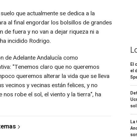
suelo que actualmente se dedica a la
ra al final engordar los bolsillos de grandes
 de fuera y no van a dejar riqueza ni a
ha incidido Rodrigo.
L
ción de Adelante Andalucía como
El 
ciativa: "Tenemos claro que no queremos
el 
mpoco queremos alterar la vida que se lleva
Spa
s vecinos y vecinas están felices, y no
Det
os robe el sol, el viento y la tierra", ha
Ucr
so
La 
 temas
And
sor