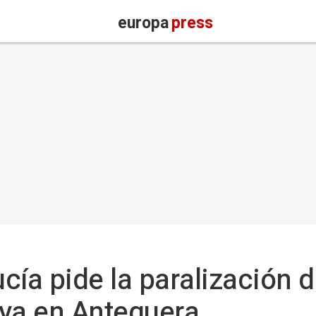
europa
press
cía pide la paralización d
oya en Antequera