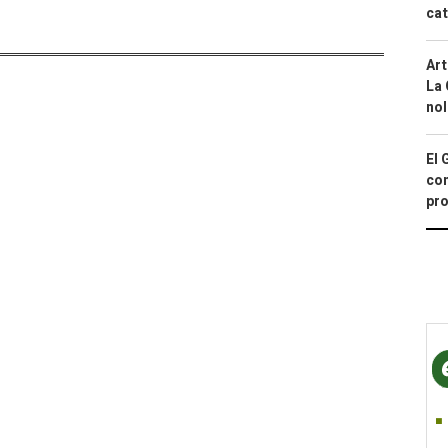
cat
Art
La 
nol
El 
con
pro