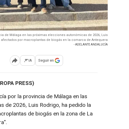
ncia de Málaga en las próximas elecciones autonómicas de 2026, Luis
s afectados por macroplantas de biogás en la comarca de Antequera
- ADELANTE ANDALUCÍA
IA
Seguir en
Abrir opciones para compartir
UROPA PRESS)
ía por la provincia de Málaga en las
s de 2026, Luis Rodrigo, ha pedido la
acroplantas de biogás en la zona de La
a".