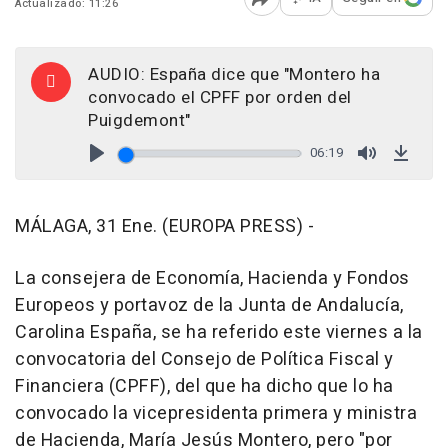
Actualizado: 11:26
Abrir opciones para comp
AUDIO: España dice que "Montero ha
convocado el CPFF por orden del
Puigdemont"
06:19
Play
Mute
Down
MÁLAGA, 31 Ene. (EUROPA PRESS) -
La consejera de Economía, Hacienda y Fondos
Europeos y portavoz de la Junta de Andalucía,
Carolina España, se ha referido este viernes a la
convocatoria del Consejo de Política Fiscal y
Financiera (CPFF), del que ha dicho que lo ha
convocado la vicepresidenta primera y ministra
de Hacienda, María Jesús Montero, pero "por