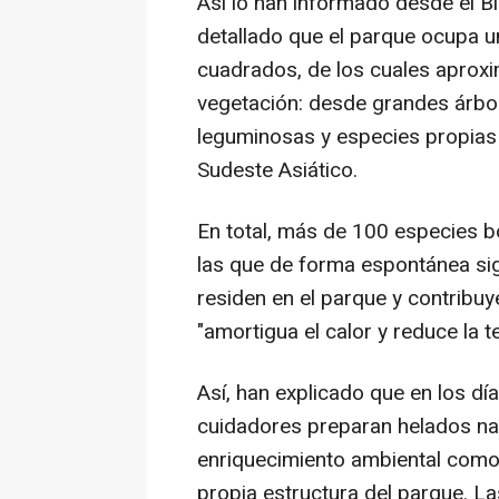
Así lo han informado desde el B
detallado que el parque ocupa 
cuadrados, de los cuales aprox
vegetación: desde grandes árbol
leguminosas y especies propias
Sudeste Asiático.
En total, más de 100 especies bo
las que de forma espontánea sig
residen en el parque y contribuy
"amortigua el calor y reduce la 
Así, han explicado que en los dí
cuidadores preparan helados nat
enriquecimiento ambiental como, p
propia estructura del parque. L