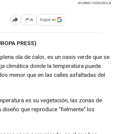
- BIOPARC FUENGIROLA.
IA
Seguir en
Abrir opciones para compartir
UROPA PRESS)
plena ola de calor, es un oasis verde que se
uja climática donde la temperatura puede
ados menor que en las calles asfaltadas del
emperatura es su vegetación, las zonas de
n diseño que reproduce "fielmente" los