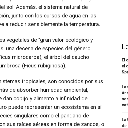
l sol. Además, el sistema natural de
ión, junto con los cursos de agua en las
uye a reducir sensiblemente la temperatura.
ies vegetales de "gran valor ecológico y
L
 casi una decena de especies del género
Ficus microcarpa), el árbol del caucho
El 
rrumbrosa (Ficus rubiginosa).
el 
Spa
osistemas tropicales, son conocidos por sus
La 
emás de absorber humedad ambiental,
And
dan cobijo y alimento a infinidad de
sor
cat
uro puede representar un ecosistema en sí
pecies singulares como el pandano de
La 
on sus raíces aéreas en forma de zancos, o
de 