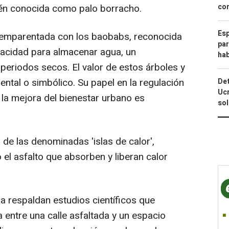
ién conocida como palo borracho.
com
Esp
á emparentada con los baobabs, reconocida
par
pacidad para almacenar agua, un
hab
eriodos secos. El valor de estos árboles y
ntal o simbólico. Su papel en la regulación
Det
Ucr
 y la mejora del bienestar urbano es
so
 de las denominadas 'islas de calor',
el asfalto que absorben y liberan calor
la respaldan estudios científicos que
 entre una calle asfaltada y un espacio