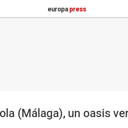
europa
press
ola (Málaga), un oasis ver