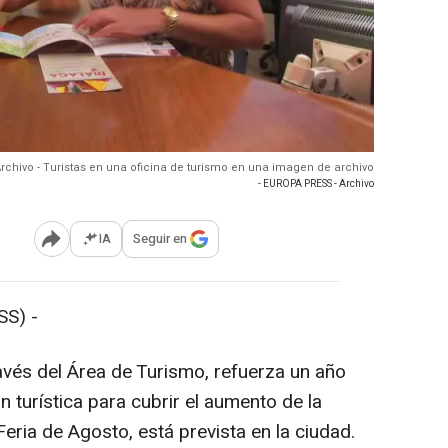
rchivo - Turistas en una oficina de turismo en una imagen de archivo
- EUROPA PRESS - Archivo
IA
Seguir en
Abrir opciones para compartir
S) -
avés del Área de Turismo, refuerza un año
 turística para cubrir el aumento de la
ria de Agosto, está prevista en la ciudad.