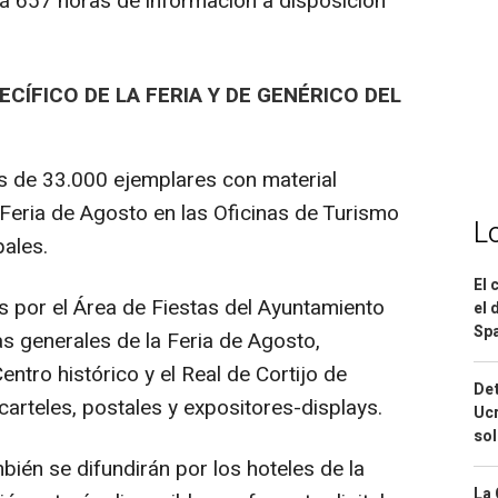
rá 657 horas de información a disposición
ÍFICO DE LA FERIA Y DE GENÉRICO DEL
s de 33.000 ejemplares con material
 Feria de Agosto en las Oficinas de Turismo
L
ales.
El 
 por el Área de Fiestas del Ayuntamiento
el 
Spa
 generales de la Feria de Agosto,
ntro histórico y el Real de Cortijo de
Det
, carteles, postales y expositores-displays.
Ucr
so
ién se difundirán por los hoteles de la
La 