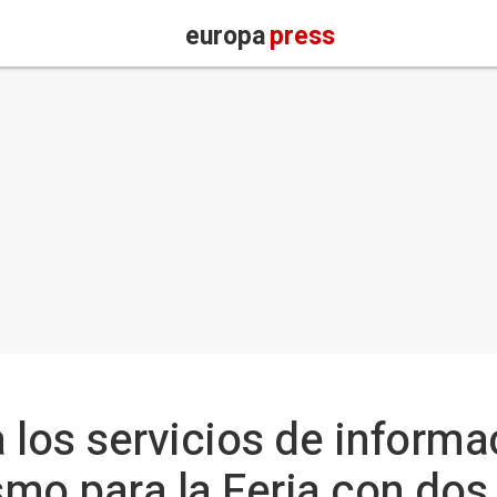
europa
press
 los servicios de informa
ismo para la Feria con dos