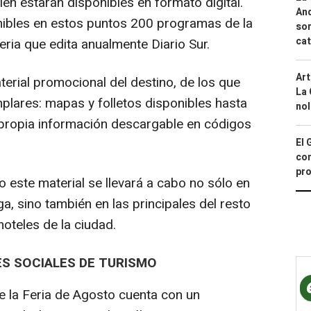
n estarán disponibles en formato digital.
And
ibles en estos puntos 200 programas de la
sor
cat
eria que edita anualmente Diario Sur.
Art
terial promocional del destino, de los que
La 
mplares: mapas y folletos disponibles hasta
nol
 propia información descargable en códigos
El 
con
pro
o este material se llevará a cabo no sólo en
a, sino también en las principales del resto
hoteles de la ciudad.
DES SOCIALES DE TURISMO
e la Feria de Agosto cuenta con un