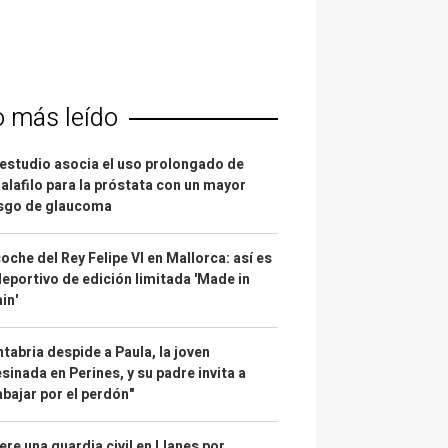
o más leído
estudio asocia el uso prolongado de
alafilo para la próstata con un mayor
esgo de glaucoma
coche del Rey Felipe VI en Mallorca: así es
deportivo de edición limitada 'Made in
in'
tabria despide a Paula, la joven
sinada en Perines, y su padre invita a
abajar por el perdón"
re una guardia civil en Llanes por