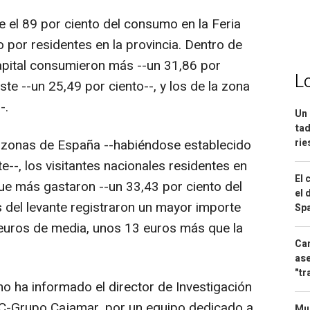
ue el 89 por ciento del consumo en la Feria
 por residentes en la provincia. Dentro de
apital consumieron más --un 31,86 por
L
este --un 25,49 por ciento--, y los de la zona
-.
Un 
tad
ri
onas de España --habiéndose establecido
te--, los visitantes nacionales residentes en
El 
que más gastaron --un 33,43 por ciento del
el 
s del levante registraron un mayor importe
Spa
 euros de media, unos 13 euros más que la
Can
ase
"tr
mo ha informado el director de Investigación
C-Grupo Cajamar, por un equipo dedicado a
Mue