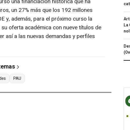
so una financiación histórica que ha
cat
uros, un 27% más que los 192 millones
E y, además, para el próximo curso la
Art
La 
su oferta académica con nueve títulos de
nol
r así a las nuevas demandas y perfiles
Des
(Ov
 temas
des
PAU