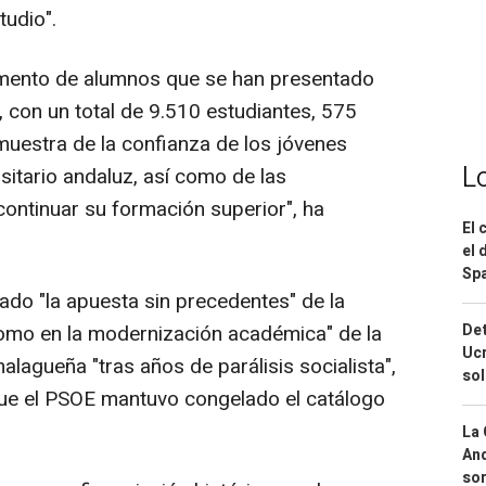
tudio".
emento de alumnos que se han presentado
a, con un total de 9.510 estudiantes, 575
uestra de la confianza de los jóvenes
L
sitario andaluz, así como de las
ontinuar su formación superior", ha
El 
el 
Spa
dado "la apuesta sin precedentes" de la
Det
 como en la modernización académica" de la
Ucr
alagueña "tras años de parálisis socialista",
so
ue el PSOE mantuvo congelado el catálogo
La 
And
sor