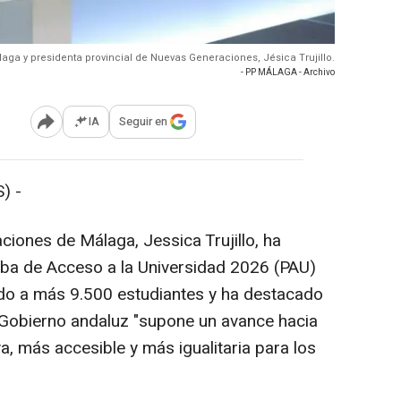
aga y presidenta provincial de Nuevas Generaciones, Jésica Trujillo.
- PP MÁLAGA - Archivo
IA
Seguir en
Abrir opciones para compartir
) -
iones de Málaga, Jessica Trujillo, ha
ueba de Acceso a la Universidad 2026 (PAU)
ado a más 9.500 estudiantes y ha destacado
 Gobierno andaluz "supone un avance hacia
a, más accesible y más igualitaria para los