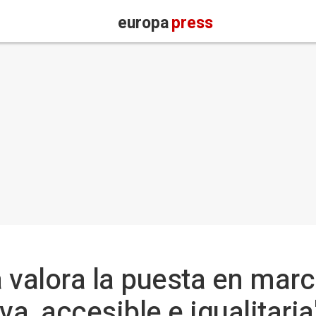
europa
press
 valora la puesta en mar
va, accesible e igualitari