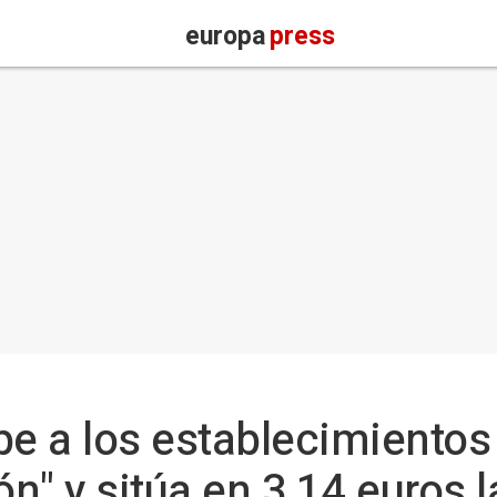
europa
press
be a los establecimientos
ón" y sitúa en 3,14 euros l