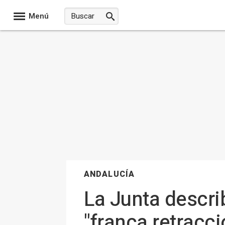
Menú
ANDALUCÍA
La Junta descri
"franca retracci