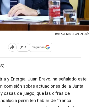
PARLAMENTO DE ANDALUCÍA
IA
Seguir en
Abrir opciones para compartir
S) -
ria y Energía, Juan Bravo, ha señalado este
n comisión sobre actuaciones de la Junta
y casas de juego, que las cifras de
Andalucía permiten hablar de "franca