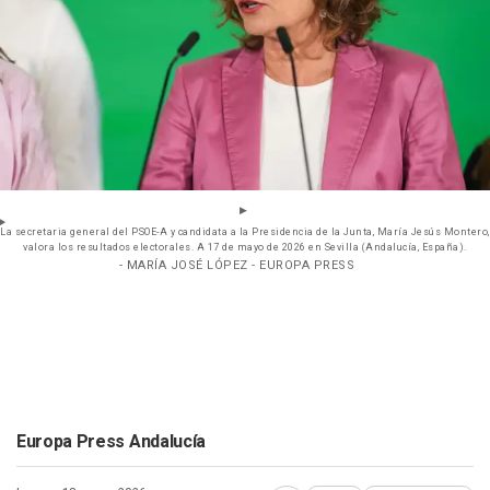
La secretaria general del PSOE-A y candidata a la Presidencia de la Junta, María Jesús Montero,
valora los resultados electorales. A 17 de mayo de 2026 en Sevilla (Andalucía, España).
- MARÍA JOSÉ LÓPEZ - EUROPA PRESS
Europa Press Andalucía