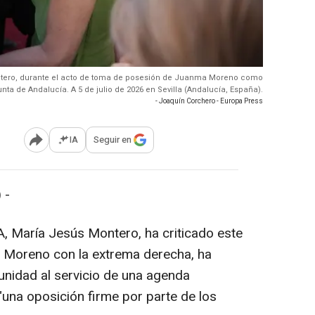
ontero, durante el acto de toma de posesión de Juanma Moreno como
nta de Andalucía. A 5 de julio de 2026 en Sevilla (Andalucía, España).
- Joaquín Corchero - Europa Press
IA
Seguir en
Abrir opciones para compartir
 -
A, María Jesús Montero, ha criticado este
 Moreno con la extrema derecha, ha
unidad al servicio de una agenda
"una oposición firme por parte de los