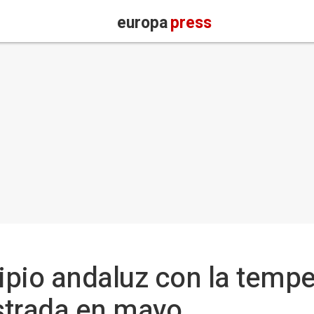
europa
press
ipio andaluz con la temp
istrada en mayo