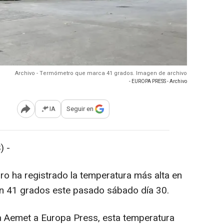
Archivo - Termómetro que marca 41 grados. Imagen de archivo
- EUROPA PRESS - Archivo
IA
Seguir en
Abrir opciones para compartir
) -
o ha registrado la temperatura más alta en
n 41 grados este pasado sábado día 30.
a Aemet a Europa Press, esta temperatura