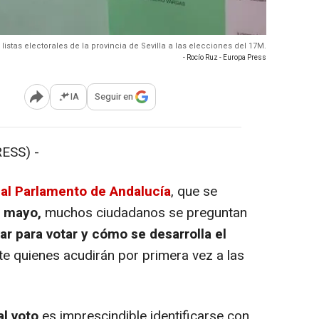
s listas electorales de la provincia de Sevilla a las elecciones del 17M.
- Rocío Ruz - Europa Press
IA
Seguir en
Abrir opciones para compartir
ESS) -
 al Parlamento de Andalucía
, que se
 mayo,
muchos ciudadanos se preguntan
r para votar y cómo se desarrolla el
te quienes acudirán por primera vez a las
al voto
es imprescindible identificarse con