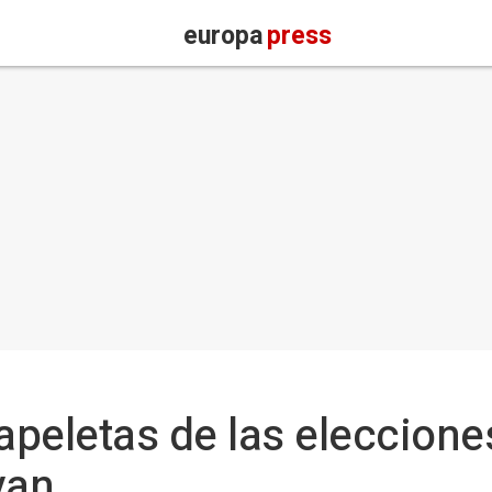
europa
press
peletas de las eleccione
van