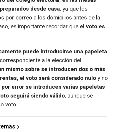
ro del colegio electoral
,
en las mesas
e preparados desde casa
, ya que los
os por correo a los domicilios antes de la
caso, es importante recordar que
el voto es
camente puede introducirse una papeleta
correspondiente a la elección del
n mismo sobre se introducen dos o más
rentes, el voto será considerado nulo
y no
i por error se introducen varias papeletas
oto seguirá siendo válido
, aunque se
o voto.
 temas