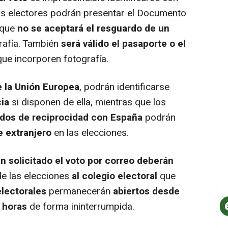
os electores podrán presentar el Documento
nque
no se aceptará el resguardo de un
grafía. También
será válido el pasaporte o el
que incorporen fotografía.
 la Unión Europea
, podrán identificarse
cia
si disponen de ella, mientras que los
dos de reciprocidad con España
podrán
de extranjero
en las elecciones.
 solicitado el voto por correo deberán
 de las elecciones
al colegio electoral
que
electorales
permanecerán
abiertos desde
0 horas
de forma ininterrumpida.