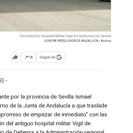
Fachada Del Hospital Militar Vigil De Quiñones De Sevilla
- EUROPA PRESS/JUNTA DE ANDALUCÍA - Archivo
IA
Seguir en
Abrir opciones para compartir
) -
te por la provincia de Sevilla Ismael
rno de la Junta de Andalucía a que traslade
ompromiso de empezar de inmediato" con las
 del antiguo hospital militar Vigil de
io de Defensa a la Administración regional