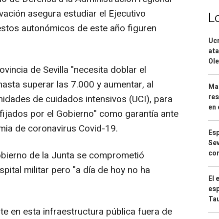
ivación asegura estudiar el Ejecutivo
L
estos autonómicos de este año figuren
Ucr
ata
Ole
vincia de Sevilla "necesita doblar el
asta superar las 7.000 y aumentar, al
Mar
res
nidades de cuidados intensivos (UCI), para
en 
 fijados por el Gobierno" como garantía ante
emia de coronavirus Covid-19.
Esp
Sev
con
bierno de la Junta se comprometió
spital militar pero "a día de hoy no ha
El 
esp
Ta
te en esta infraestructura pública fuera de