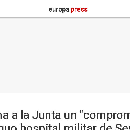
europa
press
a a la Junta un "comprom
guo hospital militar de Sev