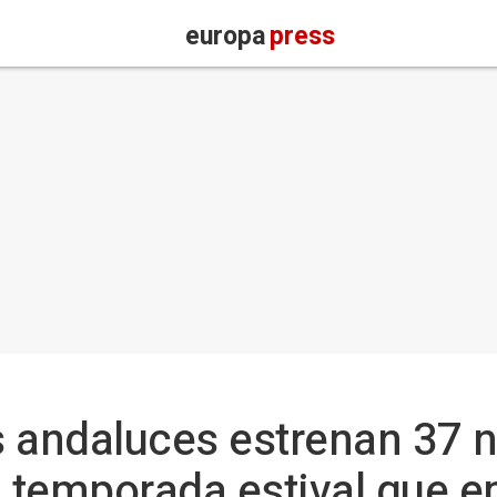
europa
press
s andaluces estrenan 37 
a temporada estival que e