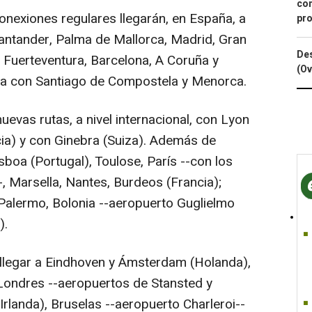
con
conexiones regulares llegarán, en España, a
pro
Santander, Palma de Mallorca, Madrid, Gran
Des
o, Fuerteventura, Barcelona, A Coruña y
(Ov
uta con Santiago de Compostela y Menorca.
evas rutas, a nivel internacional, con Lyon
cia) y con Ginebra (Suiza). Además de
boa (Portugal), Toulose, París --con los
, Marsella, Nantes, Burdeos (Francia);
Palermo, Bolonia --aeropuerto Guglielmo
).
 llegar a Eindhoven y Ámsterdam (Holanda),
Londres --aeropuertos de Stansted y
Irlanda), Bruselas --aeropuerto Charleroi--