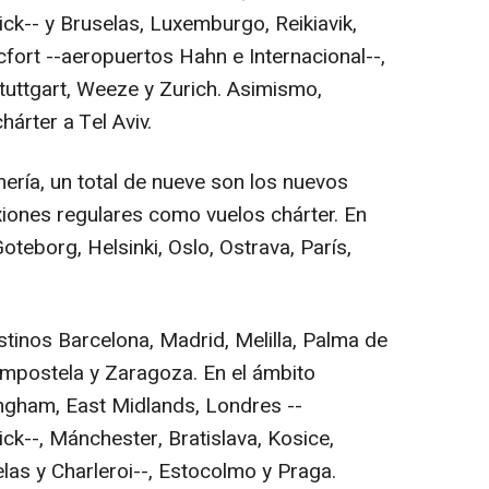
ck-- y Bruselas, Luxemburgo, Reikiavik,
cfort --aeropuertos Hahn e Internacional--,
uttgart, Weeze y Zurich. Asimismo,
hárter a Tel Aviv.
ería, un total de nueve son los nuevos
xiones regulares como vuelos chárter. En
oteborg, Helsinki, Oslo, Ostrava, París,
inos Barcelona, Madrid, Melilla, Palma de
Compostela y Zaragoza. En el ámbito
ngham, East Midlands, Londres --
ck--, Mánchester, Bratislava, Kosice,
las y Charleroi--, Estocolmo y Praga.