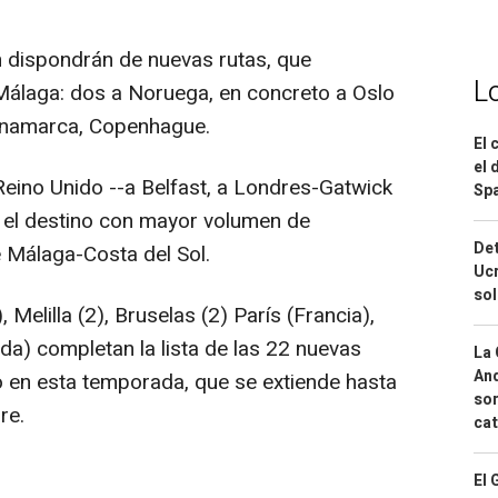
dispondrán de nuevas rutas, que
L
Málaga: dos a Noruega, en concreto a Oslo
 Dinamarca, Copenhague.
El 
el 
eino Unido --a Belfast, a Londres-Gatwick
Spa
o el destino con mayor volumen de
Det
 Málaga-Costa del Sol.
Ucr
so
Melilla (2), Bruselas (2) París (Francia),
nda) completan la lista de las 22 nuevas
La 
And
o en esta temporada, que se extiende hasta
sor
re.
cat
El 