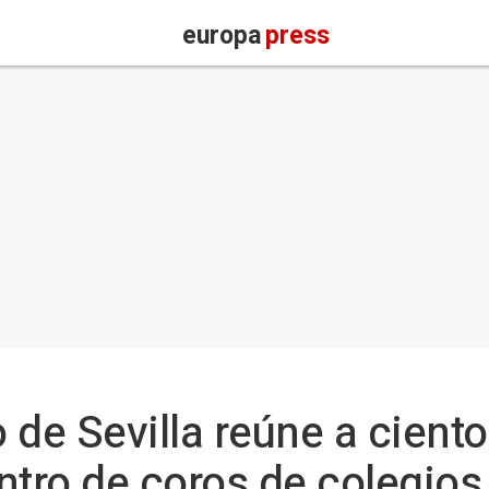
europa
press
 de Sevilla reúne a cient
ntro de coros de colegios