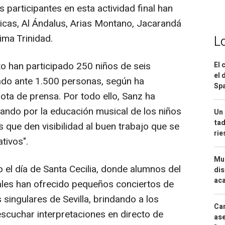
participantes en esta actividad final han
ticas, Al Ándalus, Arias Montano, Jacarandá
sima Trinidad.
L
to han participado 250 niños de seis
El 
el 
ado ante 1.500 personas, según ha
Spa
nota de prensa. Por todo ello, Sanz ha
ndo por la educación musical de los niños
Un 
tad
que den visibilidad al buen trabajo que se
ri
tivos".
Mue
el día de Santa Cecilia, donde alumnos del
dis
aca
ales han ofrecido pequeños conciertos de
 singulares de Sevilla, brindando a los
Can
scuchar interpretaciones en directo de
ase