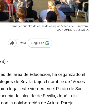
Primer encuentro de coros de colegios 'Voces de Primavera'
- AYUNTAMIENTO DE SEVILLA
IA
Seguir en
Abrir opciones para compartir
S) -
avés del área de Educación, ha organizado el
legios de Sevilla bajo el nombre de "Voces
enido lugar este viernes en el Prado de San
sencia del alcalde de Sevilla, José Luis
 con la colaboración de Arturo Pareja-