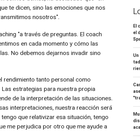
que te dicen, sino las emociones que nos
L
transmitimos nosotros".
El 
el 
ching "a través de preguntas. El coach
Spa
entimos en cada momento y cómo las
rlas. No debemos dejarnos invadir sino
Un 
tad
ri
el rendimiento tanto personal como
Can
a. Las estrategias para nuestra propia
ase
de de la interpretación de las situaciones.
"tr
as interpretaciones, nuestra reacción será
Mue
 tengo que relativizar esa situación, tengo
dis
que me perjudica por otro que me ayude a
aca