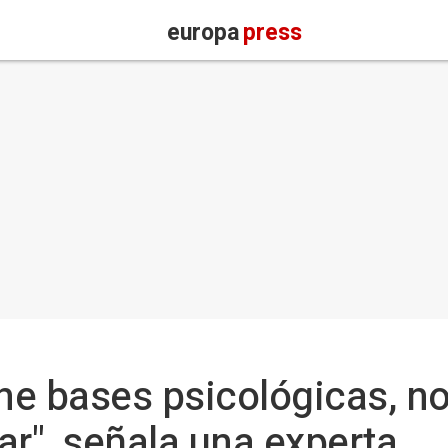
europa
press
ene bases psicológicas, no
ar", señala una experta