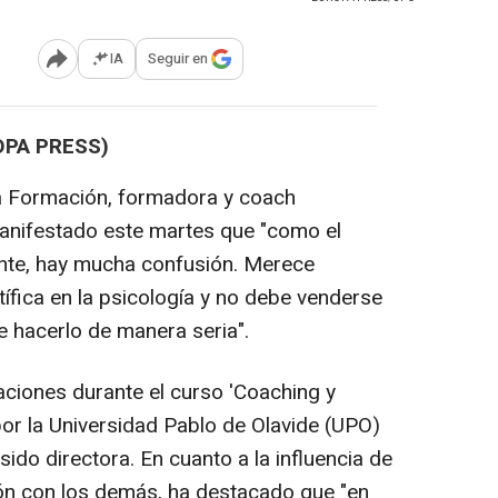
IA
Seguir en
Abrir opciones para compartir
OPA PRESS)
la Formación, formadora y coach
anifestado este martes que "como el
ente, hay mucha confusión. Merece
tífica en la psicología y no debe venderse
 hacerlo de manera seria".
ciones durante el curso 'Coaching y
or la Universidad Pablo de Olavide (UPO)
sido directora. En cuanto a la influencia de
ón con los demás, ha destacado que "en