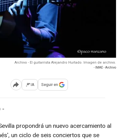
Archivo - El guitarrista Alejandro Hurtado. Imagen de archivo.
- IMAE - Archivo
IA
Seguir en
Abrir opciones para compartir
 -
Sevilla propondrá un nuevo acercamiento al
és', un ciclo de seis conciertos que se