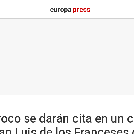
europa
press
oco se darán cita en un c
an Luis de los Franceses 