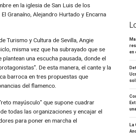
mbre en la iglesia de San Luis de los
 El Granaíno, Alejandro Hurtado y Encarna
L
de Turismo y Cultura de Sevilla, Angie
Mar
res
ciclo, misma vez que ha subrayado que se
en 
ue plantean una escucha pausada, donde el
"protagonistas". De esta manera, el cante y la
Det
Ucr
sica barroca en tres propuestas que
so
onancias del flamenco.
Cor
 "reto mayúsculo" que supone cuadrar
Ext
una
de todas las organizaciones y encajar el
dores para poner en marcha el
La 
And