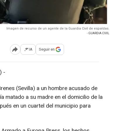
Imagen de recurso de un agente de la Guardia Civil de espaldas.
- GUARDIA CIVIL
IA
Seguir en
Abrir opciones para compartir
 -
 Brenes (Sevilla) a un hombre acusado de
ía matado a su madre en el domicilio de la
pués en un cuartel del municipio para
to Armado a Europa Press, los hechos