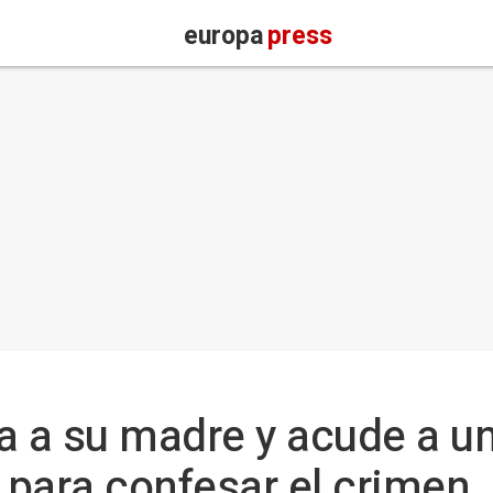
europa
press
 a su madre y acude a un
) para confesar el crimen