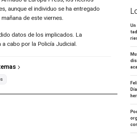
es, aunque el individuo se ha entregado
L
a mañana de este viernes.
Un 
tad
ido datos de los implicados. La
ri
 a cabo por la Policía Judicial.
Mue
dis
 temas
aca
es
Fel
Día
he
Pod
org
con