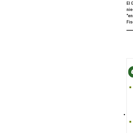
El 
nie
"en
Fis