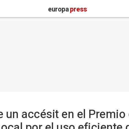
europa
press
e un accésit en el Premio
ocal por el uso eficiente