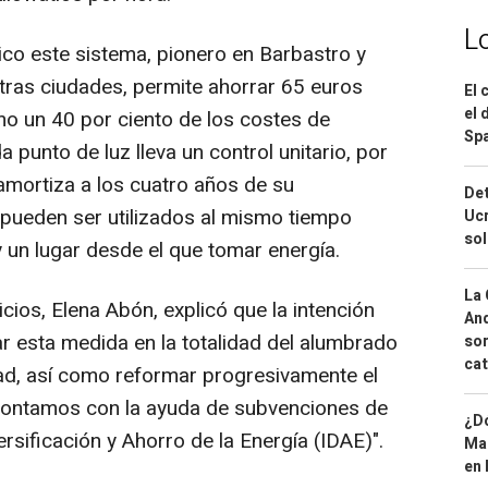
L
co este sistema, pionero en Barbastro y
tras ciudades, permite ahorrar 65 euros
El 
el 
mo un 40 por ciento de los costes de
Spa
punto de luz lleva un control unitario, por
 amortiza a los cuatro años de su
Det
 pueden ser utilizados al mismo tiempo
Ucr
so
 un lugar desde el que tomar energía.
La 
icios, Elena Abón, explicó que la intención
And
ar esta medida en la totalidad del alumbrado
sor
cat
dad, así como reformar progresivamente el
 contamos con la ayuda de subvenciones de
¿Dó
versificación y Ahorro de la Energía (IDAE)".
Map
en 